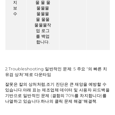
지
물 물 물
보
물물물
수
물물물
물 물물
물물물작
업 로그
를 백업
합니다.
2.Troubleshooting 일반적인 문제: 5 주요 "의 빠른 치
유검 상처"제로 다운타임
잘못은 칼의 상처처럼,조기 진단은 큰 재앙을 예방할 수
있습니다.아래 표는 제조업체 데이터 및 사용자 피드백을
기반으로 일반적인 문제 (결함의 70%를 차지합니다)를
나열하고 있습니다.하나의 클릭 문제 해결"해결책.