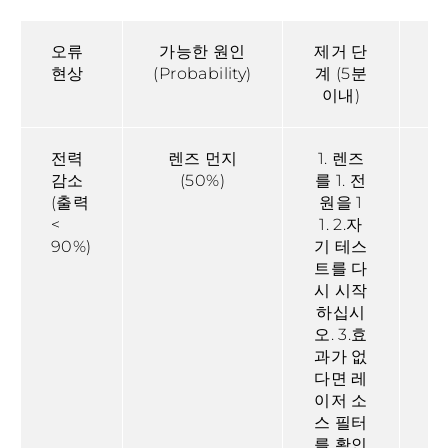
오류
가능한 원인
제거 단
현상
(Probability)
계 (5분
천
이내)
전력
렌즈 먼지
1. 렌즈
감소
(50%)
를 1. 전
(출력
원을 1
<
1. 2.자
90%)
기 테스
트를 다
시 시작
하십시
오. 3.효
과가 없
다면 레
3
이저 소
스 필터
를 확인