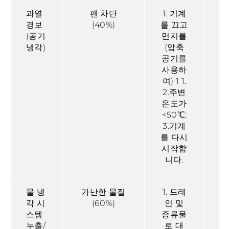
과열
팬 차단
1. 기계
경보
(40%)
를 끄고
(공기
먼지를
해
냉각)
(압축
공기를
사용하
여) 1 1.
오
2.주변
는
온도가
<50℃;
3.기계
를 다시
시작합
니다.
물 냉
가난한 물질
1. 드레
각 시
(60%)
인 및
스템
증류물
누출/
로 대