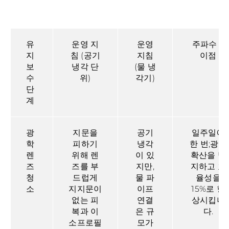
유
운영 지
운영
주파수 &
지
침 (공기
지침
이점
보
냉각 단
(물 냉
수
위)
각기)
단
계
광
지문을
공기
일주일에
학
피하기
냉각
한 번;광점
렌
위해 렌
이 있
확산을 방
즈
즈를 부
지만,
지하고 효
청
드럽게
물 파
율성을
소
지지문이
이프
15%로 향
없는 피
연결
상시킵니
복과 이
은 규
다.
소프로필
모가