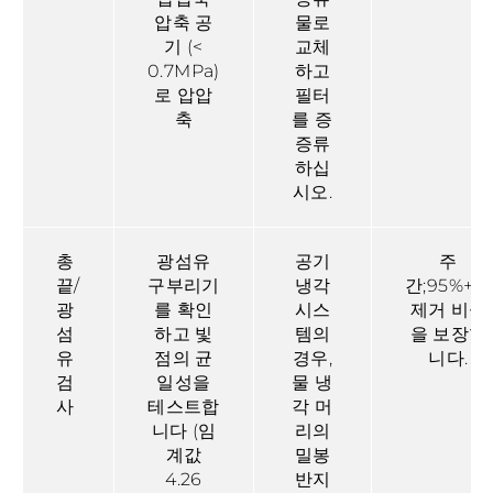
압축 공
물로
기 (<
교체
0.7MPa)
하고
로 압압
필터
축
를 증
증류
하십
시오.
총
광섬유
공기
주
끝/
구부리기
냉각
간;95%+의
광
를 확인
시스
제거 비율
섬
하고 빛
템의
을 보장합
유
점의 균
경우,
니다.
검
일성을
물 냉
사
테스트합
각 머
니다 (임
리의
계값
밀봉
4.26
반지