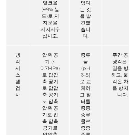
알코올
없다
(99% 농
는 것
도)로 지
을 발
지문을
견했
지지지우
습니
십시오.
다.
냉
압축 공
증류
주간;공기
각
기 (<
물
냉각은 과
시
0.7MPa)
(pH
열을 방지
스
로 압압
6-8)
하고, 물 냉
템
축 공기
로 교
각은 차단
검
로 압압
체하
을 방지합
사
축 공기
고 필
니다.
로 압축
터를
압축 공
증증
기로 압
증류
축 압축
물로
공기로
증증
압압축
증류