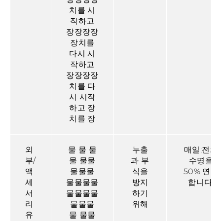
치를 시
작하고
장장장장
장치를
다시 시
작하고
장장장장
치를 다
시 시작
하고 장
치를 장
외
물 물 물
누출
매일;전체
부/
물 물물
과 부
수명을
액
물물물
식을
50% 연장
세
물물물물
방지
합니다.
서
물물물물
하기
리
물물물
위해
유
물 물물