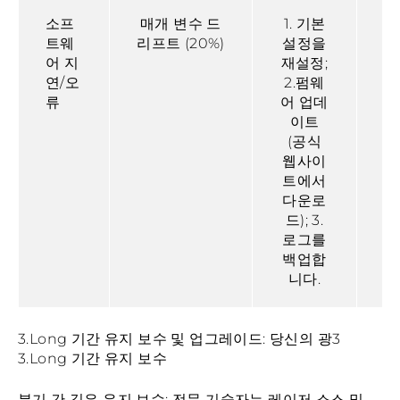
소프
매개 변수 드
1. 기본
트웨
리프트 (20%)
설정을
어 지
재설정;
연/오
2.펌웨
류
어 업데
이트
1
(공식
일
웹사이
트에서
다운로
드); 3.
로그를
백업합
니다.
3.Long 기간 유지 보수 및 업그레이드: 당신의 광3
3.Long 기간 유지 보수
분기 간 깊은 유지 보수: 전문 기술자는 레이저 소스 및