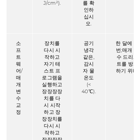
J/cm²).
를 확
인하
십시
오.
소
장치를
공기
한 달에 한
프
다시 시
냉각
번;매개 변
트
작하고
같은,
수 드리프
웨
자기 테
감시
트를 방지
어/
스트 프
자 물
하기 위해.
매
로그램을
온도
개
실행하고
(<
변
장장장장
40℃).
수
치를 다
교
시 시작
정
하고 장
장장치를
다시 시
작하고
장장장장