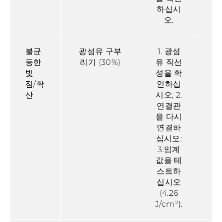
하십시
오.
5
불균
광섬유 구부
1. 광섬
등한
리기 (30%)
유 직선
빛
성을 확
점/확
인하십
산
시오; 2.
8
연결관
을 다시
연결하
십시오;
3.임계
값을 테
스트하
십시오
(4.26
J/cm²).