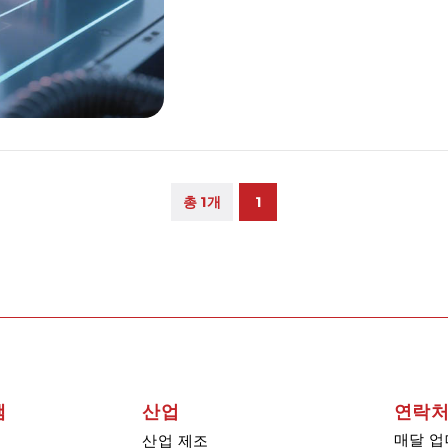
총 1개
1
램
산업
연락처
매달 업
산업 제조