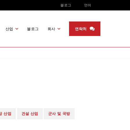
블로그
언어
영어
독일어
산업
블로그
회사
연락처
한국어
일본어
산업 제조
우리에 대해
거
인디어
항공우주
유통업체가 되세요
제거
러시아어
제거
의료 기기
프로모션
프랑스어
전자 산업
아랍어
자동차 산업
포르투갈
 조각
어
성
스페인어
에너지 산업
장 산업
건설 산업
군사 및 국방
중국어
보석